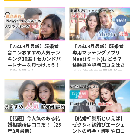
【25年3月最新】既婚者
【25年3月最新】既婚者
合コンおすすめ人気ラン
専用マッチングアプリ
キング10選！セカンドパ
Meet(ミート)はどう？
ートナーを見つけよう！
体験談や評判口コミはあ
【徹底調査】
る？/おすすめ既婚者マ
ッチングアプリ
既婚者の間で注目されている既婚
者合コンは、セカンドパートナー
当サイトはプロモーションが
との出会いの場としてますます人
含まれます 出典：Meet(ミート)
気を集めています。ですが怪しい
既婚者合コンで有名なキコンパ
業者が多いことも事実ですので、
が、2024年5月に既婚者マッチン
信頼できるパーティを探している
グアプリをリリースしました！
方も多いでしょう。 そこで今回
その名も「Meet（ミート）」 既
【話題】今人気のある結
【結婚相談所といえば】
は、既婚者合コンのおすすめ人気
婚者マッチングアプリとは？ キ
婚相談所はココだ！【25
ゼクシィ縁結びエージェ
ランキングを紹介します。既婚者
コンパとは？ 出典：キコンパ
年3月最新】
ントの料金・評判や口コ
合コンや既婚者サークルのリアル
Meet(ミート)の基本情報 公式サイ