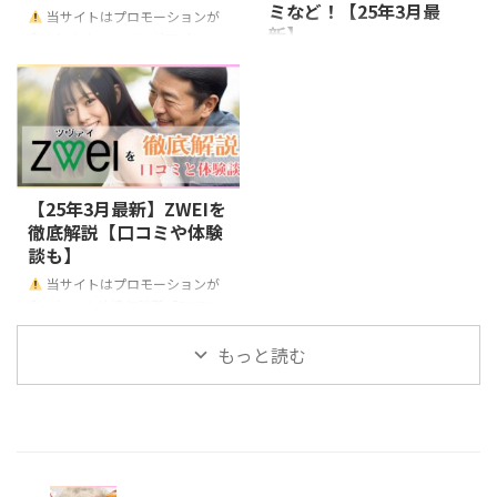
ミなど！【25年3月最
当サイトはプロモーションが
な実態もお伝えしますので、興味
ト https://meet-up.jp/ ユーザー
新】
含まれます マッチングアプリも
のある方はぜひ参考にしてくださ
総数 2024年5月リリースの為不明
そうですが、結婚相談所も知識が
い！
当サイトはプロモーシ
対象年齢 30代～50代 利用料金 男
ゼクシィ縁結びエージェントの特
ないと結婚が遠のいてしまう可能
ョンが含まれます 既婚者合コン
性：9,780円~ 女性：無料 特徴
徴とは？ 引用：https://zexy-en-
性がありますので、この記事でし
とは？ 既婚者合コンとは、結婚
2024 ...
soudan.net/ ゼクシィ縁結びエー
っかりと知識をつけていきましょ
後も異性との交流 ...
ジェントは、従来の結婚相談所の
う！ 困ったら大手に頼る！ゼク
イメージを覆す「わかりやすい料
シィ縁結び 出典：ゼクシィ縁結
金プラン」と「効率的な婚活サポ
び ゼクシィ縁結びを使う引き人
ート」で多くの注目を集めていま
【25年3月最新】ZWEIを
20代〜30代で早期に結婚をした
す。 安心のゼクシィブランド：
徹底解説【口コミや体験
い異性を探している方 価値観な
結婚関連の総合サービスを手がけ
談も】
どの内面を重視したい方 大手が
るゼクシィが運営しており、信頼
運営するアプリに安心感を抱く人
当サイトはプロモーションが
性抜群。 リーズナブルな料金体
ゼクシィ縁結びは30代前後の男
含まれます 結婚相談所「ZWEI」
系：一般的な結婚相談所と比べて
女が集まった婚活アプリです ...
は、結婚を真剣に考えている人々
初期費用が低く抑えられており、
に向けて、きめ細やかなサポート
もっと読む
誰でも始めやすい。 効率的な婚
を提供する老舗の婚活サービスで
活サポート：業界初の「フォロー
す。1984年に設立され、長年に
型仲介システム」を採用し、マッ
わたって実績があり、会員数も豊
...
富で、多くの成功例があります。
「ZWEI」の最大の魅力は、個別
カウンセリングと科学的なマッチ