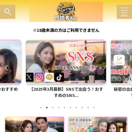
※18歳未満の方はご利用できません
出会う！おす
秘密の出会いを叶える！既婚者向けおす
【25年
すめ既婚者専用マッ...