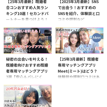
【25年3月最新】既婚者
【2025年3月最新】SNS
合コンおすすめ人気ラン
で出会う！おすすめの
キング10選！セカンドパ
SNSを紹介、体験談と口
ートナーを見つけよう！
コミや評判など
【徹底調査】
1. X（旧Twitter） X（旧Twitter）
は、短文投稿を中心に、リアルタ
既婚者の間で注目されている既婚
イムでの情報共有ができるSNSで
者合コンは、セカンドパートナー
す。趣味や興味が合う異性と繋が
との出会いの場としてますます人
りやすいのが特徴で、ハッシュタ
気を集めています。ですが怪しい
グやリツイートを通じて共通の話
業者が多いことも事実ですので、
題で盛り上がることができます。
信頼できるパーティを探している
秘密の出会いを叶える！
【25年3月最新】既婚者
Xは、フォロー・フォロワーとい
方も多いでしょう。 そこで今回
う関係性がメインであるため、気
既婚者向けおすすめ既婚
専用マッチングアプリ
は、既婚者合コンのおすすめ人気
軽に他のユーザーと交流でき、同
ランキングを紹介します。既婚者
者専用マッチングアプリ
Meet(ミート)はどう？
じ趣味を持つ仲間や異性と自然に
合コンや既婚者サークルのリアル
2選【安心＆バレにく
体験談や評判口コミはあ
繋がりやすいのが魅力です。ま
な実態もお伝えしますので、興味
い】
る？/おすすめ既婚者マ
た、ダイレクトメッセージ機能を
のある方はぜひ参考にしてくださ
活用すれば、さらに親密なやり取
ッチングアプリ
い！
当サイトはプロモーシ
当サイトはプロモーションが
りも可能です。 プロフィールを
ョンが含まれます 既婚者合コン
含まれます 既婚者であることを
当サイトはプロモーションが
充実させる まず、異性と出会う
とは？ 既婚者合コンとは、結婚
理由に、自分の気持ちを押し殺し
含まれます 出典：Meet(ミート)
ためには ...
後も異性との交流 ...
ていませんか？誰にも言えない想
既婚者合コンで有名なキコンパ