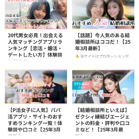
含まれます 既婚者であることを
当サイトはプロモーションが
充実させる まず、異性と出会う
とは？ 既婚者合コンとは、結婚
理由に、自分の気持ちを押し殺し
含まれます 出典：Meet(ミート)
ためには ...
後も異性との交流 ...
ていませんか？誰にも言えない想
既婚者合コンで有名なキコンパ
いを共有できる場所があったら――そ
が、2024年5月に既婚者マッチン
んなあなたにぴったりのアプリを
グアプリをリリースしました！
ご紹介します。 今回ご紹介する
その名も「Meet（ミート）」 既
20代男女必見！出会える
【話題】今人気のある結
のは、既婚者のために作られた特
婚者マッチングアプリとは？ キ
人気マッチングアプリラ
婚相談所はココだ！【25
別なマッチングアプリ、
コンパとは？ 出典：キコンパ
ンキング【恋活・婚活・
年3月最新】
「Healmate（ヒールメイト）」
Meet(ミート)の基本情報 公式サイ
デートしたい方】体験談
当サイトはプロモーションが
と「Cuddle（カドル）」。 で
ト https://meet-up.jp/ ユーザー
と口コミ
含まれます マッチングアプリも
も、どちらを選べばいいの？ そ
総数 2024年5月リリースの為不明
そうですが、結婚相談所も知識が
れぞれのアプリには異なる魅力が
対象年齢 30代～50代 利用料金 男
当サイトはプロモーションが
ないと結婚が遠のいてしまう可能
あります。あなたの今の気持ちに
性：9,780円~ 女性：無料 特徴
含まれます 同年代と気軽に出会
性がありますので、この記事でし
寄り添えるアプリを選んでくださ
2024 ...
えるアプリを探しているあなた
っかりと知識をつけていきましょ
い。
...
に、最適なアプリを厳選紹介。恋
う！ 困ったら大手に頼る！ゼク
活・婚活・デートにぴったりのア
シィ縁結び 出典：ゼクシィ縁結
プリをリストアップしました！
び ゼクシィ縁結びを使う引き人
with (ウィズ) 心理テストで相性
【P活女子に人気】パパ
【結婚相談所といえば】
20代〜30代で早期に結婚をした
診断 真面目な恋人探しに最適 会
活アプリ・サイトのおす
ゼクシィ縁結びエージェ
い異性を探している方 価値観な
員数800万人 Pairs (ペアーズ) 利
すめランキング一覧！体
ントの料金・評判や口コ
どの内面を重視したい方 大手が
用者数2000万人以上 地方にも強
験談や口コミ【25年3月
ミなど！【25年3月最
運営するアプリに安心感を抱く人
い 真剣な恋愛向け Omiai (オミア
最新】
新】
ゼクシィ縁結びは30代前後の男
イ) 将来を見据えた恋愛 真剣な出