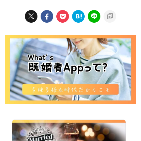
ングアプリを使えば、自分の大学
ですが、既婚者が仕事関係以外で
だけでなく、他の大学や社会人、
異性と出会う機会はなかなかあり
同じ趣味を持つ人など、幅広い層
ません。 一般向けのマッチング
とつながることができます。普段
アプリが独身者専用であるため、
の生活ではなかなか出会えないよ
これまで出会いの機会が少なかっ
う ...
たと言えます。 そこで、既婚者
専用マッチングアプリが登場し、
...