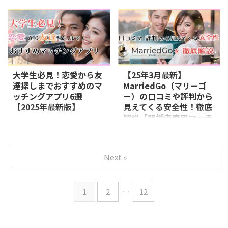
女が集まった婚活アプリです ...
会いを求める人向け アプリの選
当サイトはプロモーションが
ゼクシィ縁結びエージェントの特
び方ポイント 目的に合わせる：
含まれます 「パパ活で稼いでみ
徴とは？ 引用：https://zexy-en-
恋愛、結婚、デート ...
たい」と考える女の子へ、まずは
soudan.net/ ゼクシィ縁結びエー
その魅力をお伝えします。パパ活
ジェントは、従来の結婚相談所の
は、年上の男性と一緒に時間を過
イメージを覆す「わかりやすい料
ごすことでお小遣いをもらう活動
金プラン」と「効率的な婚活サポ
です。自分の魅力を活かしなが
ート」で多くの注目を集めていま
大学生必見！恋愛から友
【25年3月最新】
ら、短時間で効率よく収入を得ら
す。 安心のゼクシィブランド：
達探しまでおすすめのマ
MarriedGo（マリーゴ
れるのが特徴です。さらに、経験
結婚関連の総合サービスを手がけ
ッチングアプリ6選
ー）の口コミや評判から
豊富な男性と接することで、普段
るゼクシィが運営しており、信頼
【2025年最新版】
見えてくる安全性！徹底
の生活では得られない新しい知識
性抜群。 リーズナブルな料金体
解説【既婚者専用マッチ
や価値観に触れることができ、自
系：一般的な結婚相談所と比べて
当サイトはプロモーションが
ングアプリ】
分自身の成長にもつながります。
初期費用が低く抑えられており、
含まれます 大学生がマッチング
ただし、安全面や信頼関係の構築
誰でも始めやすい。 効率的な婚
アプリで恋愛をするのはアリ？
当サイトはプロモーションが
が重要なので、注意を払いながら
活サポート：業界初の「フォロー
まず、大学生にとっての最大の利
含まれます そもそも、既婚者専
Next »
進めることが大切です パパ活を
型仲介システム」を採用し、マッ
点は、普段の生活圏外にいる人と
用マッチングアプリって何？ 既
す ...
...
も簡単に出会えるということで
婚者向けマッチングアプリとは、
す。大学内やサークル、アルバイ
名前の通り、既婚者専用のマッチ
1
2
…
12
トなどのコミュニティだけでは限
ングサービスで、婚外恋愛やセカ
られた人としか出会えないため、
ンドパートナーを探している人が
新しい人間関係を築くチャンスが
利用するアプリです。 異性と自
限られがちです。しかし、マッチ
然に出会うことができれば良いの