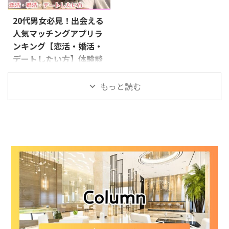
いを共有できる場所があったら――そ
が、2024年5月に既婚者マッチン
んなあなたにぴったりのアプリを
グアプリをリリースしました！
20代男女必見！出会える
ご紹介します。 今回ご紹介する
その名も「Meet（ミート）」 既
人気マッチングアプリラ
のは、既婚者のために作られた特
婚者マッチングアプリとは？ キ
別なマッチングアプリ、
ンキング【恋活・婚活・
コンパとは？ 出典：キコンパ
「Healmate（ヒールメイト）」
Meet(ミート)の基本情報 公式サイ
デートしたい方】体験談
と「Cuddle（カドル）」。 で
ト https://meet-up.jp/ ユーザー
と口コミ
も、どちらを選べばいいの？ そ
総数 2024年5月リリースの為不明
もっと読む
れぞれのアプリには異なる魅力が
当サイトはプロモーションが
対象年齢 30代～50代 利用料金 男
あります。あなたの今の気持ちに
含まれます 同年代と気軽に出会
性：9,780円~ 女性：無料 特徴
寄り添えるアプリを選んでくださ
えるアプリを探しているあなた
2024 ...
い。
...
に、最適なアプリを厳選紹介。恋
活・婚活・デートにぴったりのア
プリをリストアップしました！
with (ウィズ) 心理テストで相性
診断 真面目な恋人探しに最適 会
員数800万人 Pairs (ペアーズ) 利
用者数2000万人以上 地方にも強
い 真剣な恋愛向け Omiai (オミア
イ) 将来を見据えた恋愛 真剣な出
会いを求める人向け アプリの選
び方ポイント 目的に合わせる：
恋愛、結婚、デート ...