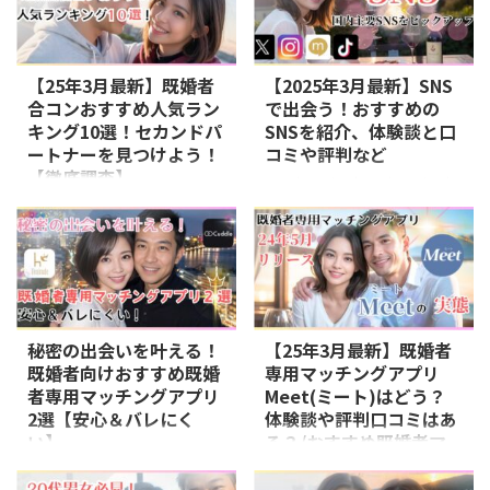
【25年3月最新】既婚者
【2025年3月最新】SNS
合コンおすすめ人気ラン
で出会う！おすすめの
キング10選！セカンドパ
SNSを紹介、体験談と口
ートナーを見つけよう！
コミや評判など
【徹底調査】
1. X（旧Twitter） X（旧Twitter）
は、短文投稿を中心に、リアルタ
既婚者の間で注目されている既婚
イムでの情報共有ができるSNSで
者合コンは、セカンドパートナー
す。趣味や興味が合う異性と繋が
との出会いの場としてますます人
りやすいのが特徴で、ハッシュタ
気を集めています。ですが怪しい
グやリツイートを通じて共通の話
業者が多いことも事実ですので、
題で盛り上がることができます。
信頼できるパーティを探している
Xは、フォロー・フォロワーとい
方も多いでしょう。 そこで今回
秘密の出会いを叶える！
【25年3月最新】既婚者
う関係性がメインであるため、気
は、既婚者合コンのおすすめ人気
既婚者向けおすすめ既婚
専用マッチングアプリ
軽に他のユーザーと交流でき、同
ランキングを紹介します。既婚者
者専用マッチングアプリ
Meet(ミート)はどう？
じ趣味を持つ仲間や異性と自然に
合コンや既婚者サークルのリアル
2選【安心＆バレにく
体験談や評判口コミはあ
繋がりやすいのが魅力です。ま
な実態もお伝えしますので、興味
い】
る？/おすすめ既婚者マ
た、ダイレクトメッセージ機能を
のある方はぜひ参考にしてくださ
ッチングアプリ
活用すれば、さらに親密なやり取
い！
当サイトはプロモーシ
当サイトはプロモーションが
りも可能です。 プロフィールを
ョンが含まれます 既婚者合コン